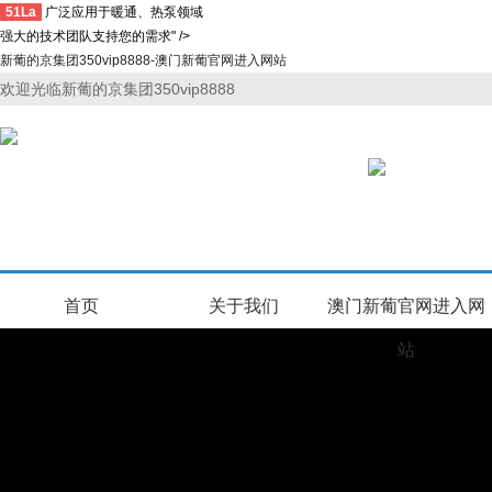
51La
广泛应用于暖通、热泵领域
强大的技术团队支持您的需求" />
新葡的京集团350vip8888-澳门新葡官网进入网站
欢迎光临新葡的京集团350vip8888
首页
关于我们
澳门新葡官网进入网
站