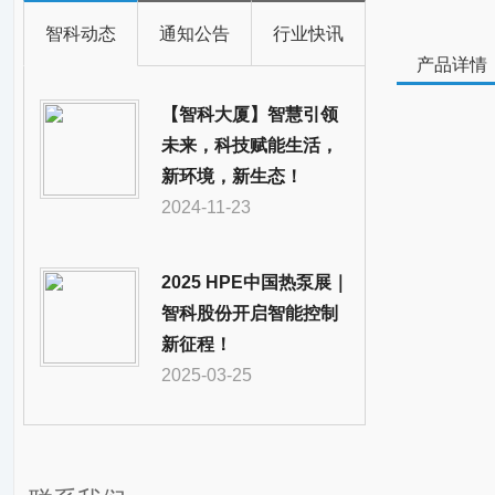
智科动态
通知公告
行业快讯
产品详情
【智科大厦】智慧引领
未来，科技赋能生活，
新环境，新生态！
2024-11-23
2025 HPE中国热泵展｜
智科股份开启智能控制
新征程！
2025-03-25